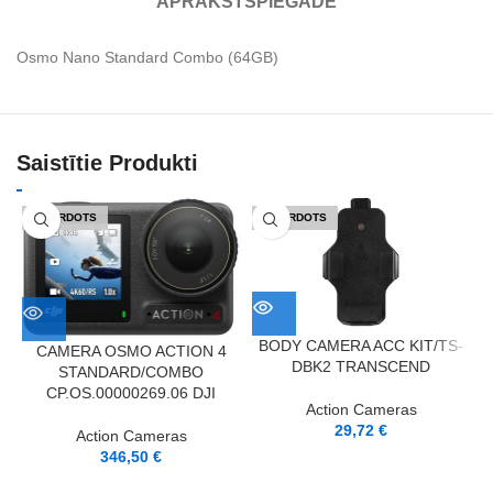
APRAKSTS
PIEGĀDE
Osmo Nano Standard Combo (64GB)
Saistītie Produkti
IZPĀRDOTS
IZPĀRDOTS
BODY CAMERA ACC KIT/TS-
CAMERA OSMO ACTION 4
DBK2 TRANSCEND
STANDARD/COMBO
CP.OS.00000269.06 DJI
Action Cameras
29,72
€
Action Cameras
346,50
€