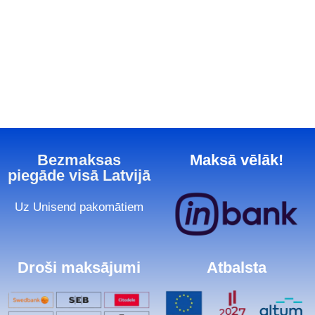
Bezmaksas
Maksā vēlāk!
piegāde visā Latvijā
Uz Unisend pakomātiem
Droši maksājumi
Atbalsta