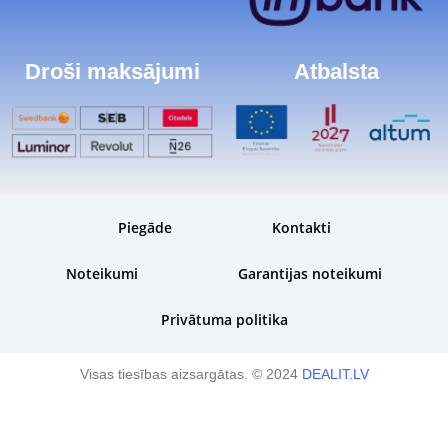
Droši maksājumi
Atbalsta
Piegāde
Kontakti
Noteikumi
Garantijas noteikumi
Privātuma politika
Visas tiesības aizsargātas. © 2024
DEALIT.LV
Plānota piegāde:
3 darba dienu laikā