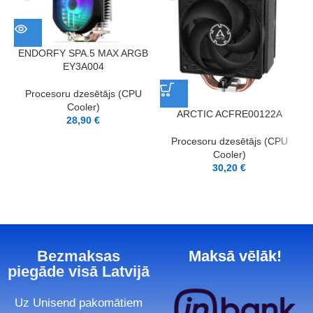
ENDORFY SPA.5 MAX ARGB
EY3A004
Procesoru dzesētājs (CPU
Cooler)
ARCTIC ACFRE00122A
28,90
€
Procesoru dzesētājs (CPU
Cooler)
30,20
€
Bezmaksas
Maksā vēlāk!
piegāde visā Latvijā
Uz Unisend pakomātiem