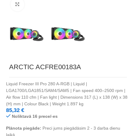
Noklikšķiniet, lai palielinātu
ARCTIC ACFRE00183A
Liquid Freezer III Pro 280 A-RGB | Liquid |
LGA1700/LGA1851/SAM4/SAM5 | Fan speed 400–2500 rpm |
Air flow 110 cfm | Fan light | Dimensions 317 (L) x 138 (W) x 38
(H) mm | Colour Black | Weight 1.897 kg
85,32
€
Noliktavā 16 prece/-es
Plānota piegāde:
Preci jums piegādāsim 2 - 3 darba dienu
laikā