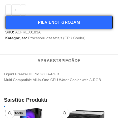
PIEVIENOT GROZAM
SKU:
ACFRE00183A
Kategorijas:
Procesoru dzesētājs (CPU Cooler)
APRAKSTS
PIEGĀDE
Liquid Freezer III Pro 280 A-RGB
Multi Compatible All-in-One CPU Water Cooler with A-RGB
Saistītie Produkti
IZPĀRDOTS