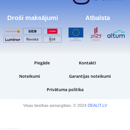
Droši maksājumi
Atbalsta
Piegāde
Kontakti
Noteikumi
Garantijas noteikumi
Privātuma politika
Visas tiesības aizsargātas. © 2024
DEALIT.LV
Plānota piegāde:
3 darba dienu laikā