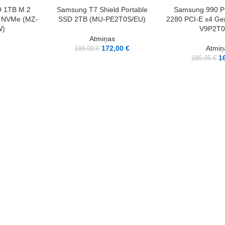
LASĪT VAIRĀK
LASĪT VAIRĀK
 1TB M.2
Samsung T7 Shield Portable
Samsung 990 P
4 NVMe (MZ-
SSD 2TB (MU-PE2T0S/EU)
2280 PCI-E x4 G
W)
V9P2T
Atmiņas
172,00
€
Atmiņ
189,00
€
1
189,95
€