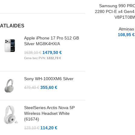
LASĪT VAIRĀK
Samsung 990 PRO
2280 PCI-E x4 Gen
V8P1T0B
ATLAIDES
Atmiņas
108,95
€
Apple iPhone 17 Pro 512 GB
Silver MG8K4HX/A
1479,50
€
1638,10
€
Cena bez PVN:
1222,73
€
Sony WH-1000XM6 Silver
355,60
€
479,40
€
SteelSeries Arctis Nova 5P
Wireless Headset White
(61674)
114,20
€
123,10
€