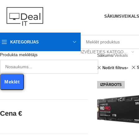
SĀKUMS
VEIKAL
KATEGORIJAS
IZVĒLIETIES KATEGORIJU
Produkta meklētājs
Sākums
Veikals
Notīrīt filtrus
Meklēt
IZPĀRDOTS
Cena €