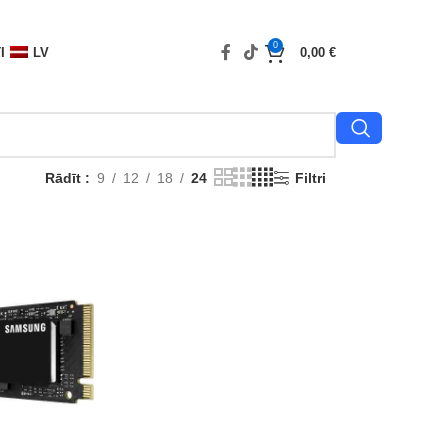
0
I
LV
0,00
€
Rādīt
9
12
18
24
Filtri