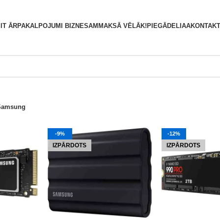
S
IT ĀRPAKALPOJUMI BIZNESAM
MAKSĀ VĒLĀK!
PIEGĀDE
LIAA
KONTAKT
Samsung
-9%
-12%
IZPĀRDOTS
IZPĀRDOTS