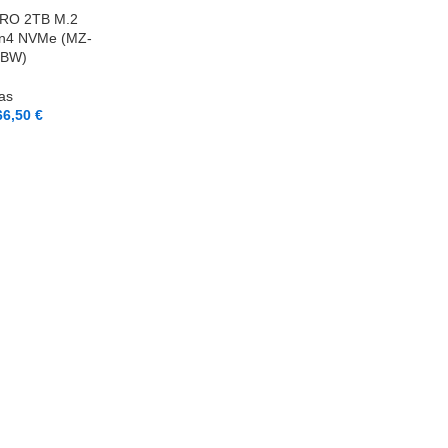
RO 2TB M.2
en4 NVMe (MZ-
0BW)
as
66,50
€