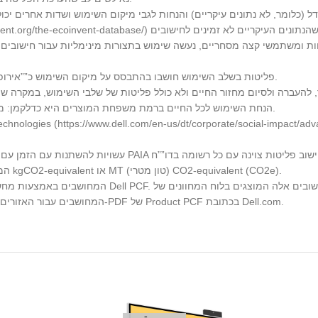
9. פליטות בשלב השימוש חושבו בהתבסס על מיקום השימוש כ””אירופה””, כלומר פליטות של שלב השימוש אינן ספציפיות למדינה/מיקום יחיד.
11. הנחת השימוש לכל החיים ברמת משפחת המוצרים היא כדלקמן: מחשב שולחני, מחשב נייד – 4 שנים, תצוגה – 5 שנים ושרתים – 4 שנים.
14. המדדים שנעשה בהם שימוש: היחידות לפוטנציאל התחממות גלובלית הן kgCO2-equivalent או MT (טון מטרי) CO2-equivalent (CO2e).
הנתונים הוא אירופה. כדי לגשת לערכי PCF המחושבים עבור האזורים בארה””ב ובסין, עיין במסמך ה-PDF של Product PCF בכתובת Dell.com.