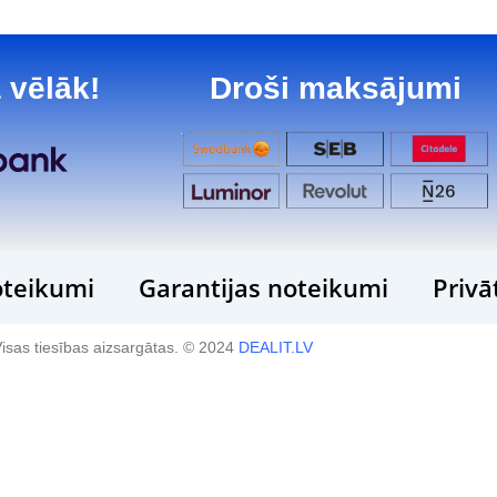
 vēlāk!
Droši maksājumi
teikumi
Garantijas noteikumi
Privā
isas tiesības aizsargātas. © 2024
DEALIT.LV