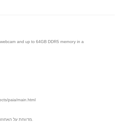
D HDR webcam and up to 64GB DDR5 memory in a
לחישובי טביעת הרגל הפחמנית. http://msl.mit.edu/projects/paia/main.html
4. כל הערכות של טביעת רגל פחמן הן לא ודאיות. Dell Technologies מדווחת על האחוזונים 5 ו-95 של הערכה של טביעת הרגל הפחמנית כדי לשקף אי ודאות זו היכן שניתן.