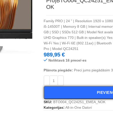
Pro|BTO004_QC24251_E
OK
Family PRO | 24 ” | Resolution 1920 x 1080 p
i5-14500T | Memory 8 GB | Internal memo
GB | SSD | SSDs 512 GB | Model Not availab
UHD Graphics 770 | Built-in speaker(s) Yes 
Wi-Fi Yes | Wi-Fi 6E (802.11ax) | Bluetooth
Pro | Model QC24251
989,95
€
Noliktavā 16 prece/-es
Plānota piegāde:
Preci jums piegādāsim 3 
PIEVIE
SKU:
BTO004_QC24251_EMEA_NOK
Kategorijas:
All-in-One Datori