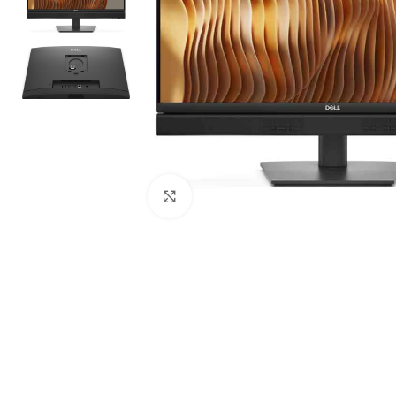
Noklikšķiniet, lai palielinātu