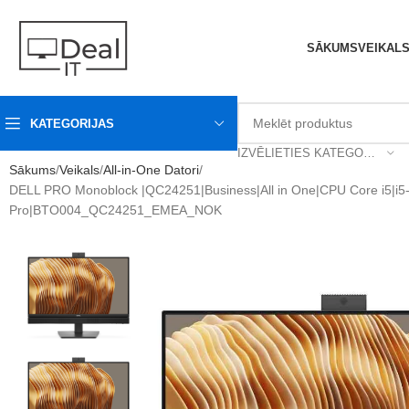
SĀKUMS
VEIKAL
KATEGORIJAS
IZVĒLIETIES KATEGORIJU
Sākums
Veikals
All-in-One Datori
DELL PRO Monoblock |QC24251|Business|All in One|CPU Core i5|i5
Pro|BTO004_QC24251_EMEA_NOK