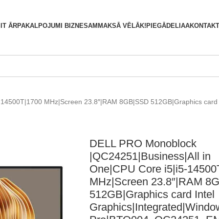
S
IT ĀRPAKALPOJUMI BIZNESAM
MAKSĀ VĒLĀK!
PIEGĀDE
LIAA
KONTAKT
-14500T|1700 MHz|Screen 23.8″|RAM 8GB|SSD 512GB|Graphics card In
DELL PRO Monoblock
|QC24251|Business|All in
One|CPU Core i5|i5-14500
MHz|Screen 23.8″|RAM 8
512GB|Graphics card Intel
Graphics|Integrated|Windo