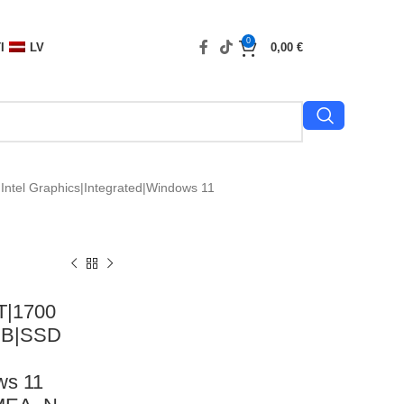
0
I
LV
0,00
€
tel Graphics|Integrated|Windows 11
T|1700
GB|SSD
ws 11