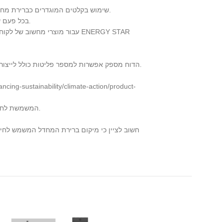
6. שימוש בקלטים המוגדרים כברירת מחדל (כלומר, לא נתונים עיקריים) והנחות לגבי מיקום השימוש ושדות אחרים יכולים ליצור סטיות סטנדרטיות שיש לקחת בחשבון בעת השלמת החישובים.
7. נא לשים לב ש-PAIA משתמשת ב-Ecoinvent Database (https://ecoinvent.org/the-ecoinvent-database/) בכל פעם שהנתונים העיקריים לא זמינים לחישובים.
10. הדוח מספק אפשרות למספר פליטות כולל לייצור, להעברה ולסיום מחזור החיים ולא כולל פליטות של שלבי השימוש, במקרה שהלקוח משתמש במתודולוגיית החישוב שלו לצורך פליטות בשלב שימוש.
13. התוצאות מכלי PAIA עשויות להשתנות עם הזמן עם שיפור המתודולוגיה ועדכון מערכי הנתונים. גרסת PAIA המשמשת לחישוב פליטות צוינה עם כל רשומה בדו””ח.