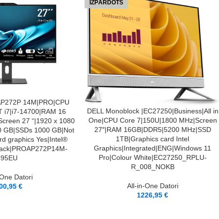
IZPĀRDOTS
|AP272P 14M|PRO|CPU
LASĪT VAIRĀK
DELL Monoblock |EC27250|Business|All in
eT i7|i7-14700|RAM 16
One|CPU Core 7|150U|1800 MHz|Screen
reen 27 “|1920 x 1080
27″|RAM 16GB|DDR5|5200 MHz|SSD
00 GB|SSDs 1000 GB|Not
1TB|Graphics card Intel
rd graphics Yes|Intel®
Graphics|Integrated|ENG|Windows 11
lack|PROAP272P14M-
Pro|Colour White|EC27250_RPLU-
495EU
R_008_NOKB
-One Datori
All-in-One Datori
00,95
€
1226,95
€