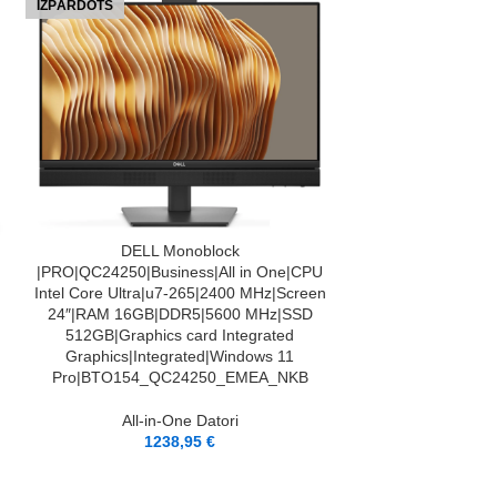
IZPĀRDOTS
IZPĀRDOTS
LASĪT VAIRĀK
DELL Monoblo
65W|PRO|CPU Int
LASĪT VAIRĀK
DELL Monoblock
5|235|RAM 16 G
|PRO|QC24250|Business|All in One|CPU
23.8 “|Touchsc
Intel Core Ultra|u7-265|2400 MHz|Screen
pixels|Storage 5
24″|RAM 16GB|DDR5|5600 MHz|SSD
board graphics Y
512GB|Graphics card Integrated
Windows 11 Pro|
Graphics|Integrated|Windows 11
Pro|BTO154_QC24250_EMEA_NKB
All-in
13
All-in-One Datori
1238,95
€