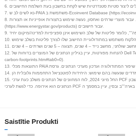
8. עבור מוצרי מחשוב של לקוחות ומשתמשי קצה מסחריים, נעשה שימוש בתצורות מינימליות עבור חישובים. עבור מוצרי שרתים ואחסון, נעשה שימוש בתצורות אופייניות או תצורות ENERGY STAR
(https://www.energystar.gov/products) עבור חישובים.
12. להנחות מפורטות, עיין בגיליון הנתונים של המוצרים בדוחות של Dell Technologies (https://www.dell.com/en-us/dt/corporate/social-impact/advancing-sustainability/climate-action/product-
carbon-footprints.htm#tab0=0).
15. החל מיוני 2024, לוח המחוונים של הנתונים משלב כעת ערכי PCF המחושבים באמצעות מחשבון Dell PCF. חשוב לציין כי מיקום ברירת המחדל המשמש לחישובים אלה המוצגים בלוח המחוונים של
Saistītie Produkti