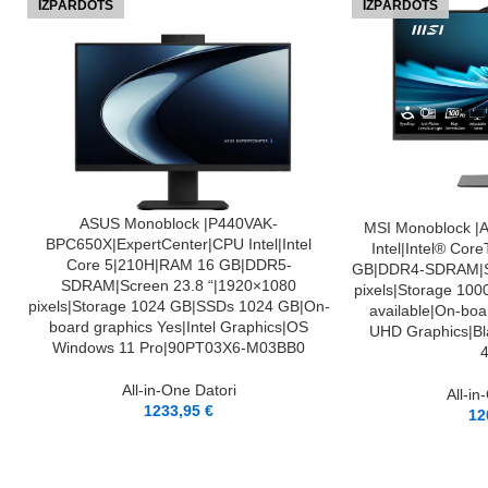
IZPĀRDOTS
IZPĀRDOTS
LASĪT VAIRĀK
ASUS Monoblock |P440VAK-
LASĪT VAIRĀK
MSI Monoblock 
BPC650X|ExpertCenter|CPU Intel|Intel
Intel|Intel® Cor
Core 5|210H|RAM 16 GB|DDR5-
GB|DDR4-SDRAM|Sc
SDRAM|Screen 23.8 “|1920×1080
pixels|Storage 10
pixels|Storage 1024 GB|SSDs 1024 GB|On-
available|On-boa
board graphics Yes|Intel Graphics|OS
UHD Graphics|B
Windows 11 Pro|90PT03X6-M03BB0
All-in-One Datori
All-in
1233,95
€
12