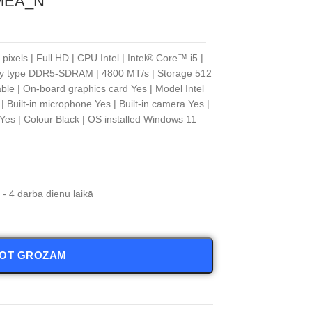
MEA_N
ixels | Full HD | CPU Intel | Intel® Core™ i5 |
ry type DDR5-SDRAM | 4800 MT/s | Storage 512
le | On-board graphics card Yes | Model Intel
| Built-in microphone Yes | Built-in camera Yes |
 Yes | Colour Black | OS installed Windows 11
- 4 darba dienu laikā
NOT GROZAM