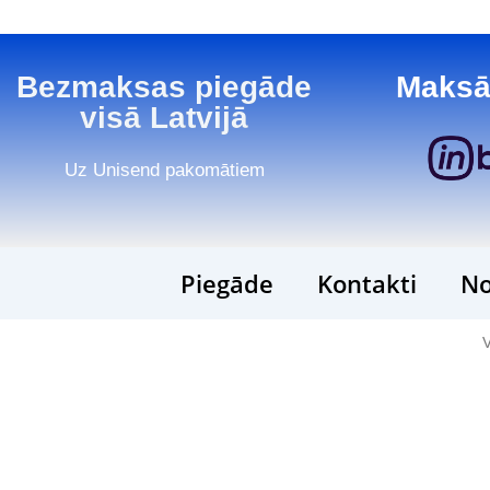
Bezmaksas piegāde
Maksā
visā Latvijā
Uz Unisend pakomātiem
Piegāde
Kontakti
No
V