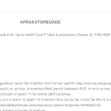
APRAKSTS
PIEGĀDE
al built-in AI. Up to Intel® Core™ Ultra 5 processors (Series 2), FH
1. Dell משתמשת בדרך כלל בכלי ה-PAIA ‏(Product Attribute to Impact Algorithm)  של המוצר
2. יחידות PCF הקשורות לתחנת עגינה יחולצו מה-LCA המתאימים, וכנדרש, אין לבצע את מתודולוגיית ה-PAIA המשמשת לחישוב PCF אחרים בדוח זה
3. השיטה של PAIA פותחה על ידי המעבדה לטכנולוגיות מערכות חומרים של המכון הטכנולוגי של מסצ’וסטס (MIT) ושותפים.
tainability/climate-action/product-carbon-footprints.htm#tab0=0)
5. נא לשים לב שהערכת הפליטה בדוח זה מחושבת לפי הערך ממוצע יחד עם סטיית תקן לדגם המוצר הזה.