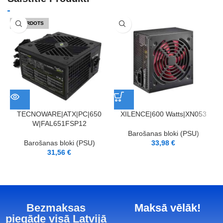
IZPĀRDOTS
TECNOWARE|ATX|PC|650
XILENCE|600 Watts|XN053
W|FAL651FSP12
Barošanas bloki (PSU)
Barošanas bloki (PSU)
33,98
€
31,56
€
Bezmaksas
Maksā vēlāk!
piegāde visā Latvijā