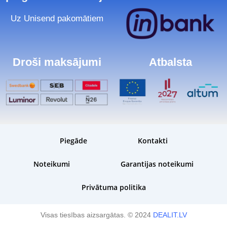
Uz Unisend pakomātiem
Droši maksājumi
Atbalsta
Piegāde
Kontakti
Noteikumi
Garantijas noteikumi
Privātuma politika
Visas tiesības aizsargātas. © 2024
DEALIT.LV