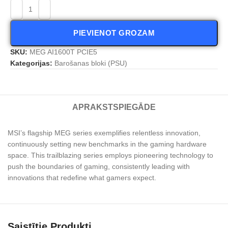
PIEVIENOT GROZAM
SKU:
MEG AI1600T PCIE5
Kategorijas:
Barošanas bloki (PSU)
APRAKSTS
PIEGĀDE
MSI’s flagship MEG series exemplifies relentless innovation,
continuously setting new benchmarks in the gaming hardware
space. This trailblazing series employs pioneering technology to
push the boundaries of gaming, consistently leading with
innovations that redefine what gamers expect.
Saistītie Produkti